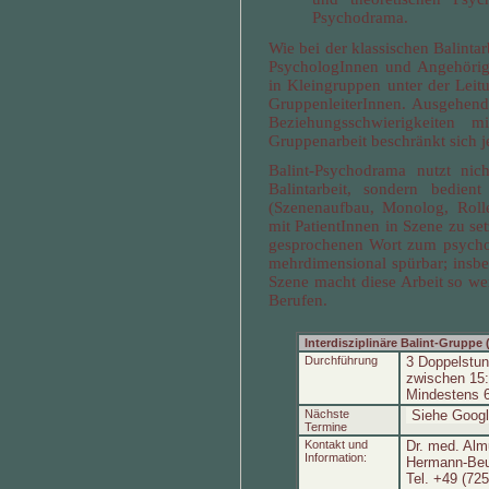
Psychodrama.
Wie bei der klassischen Balinta
PsychologInnen und Angehörige
in Kleingruppen unter der Leit
GruppenleiterInnen. Ausgehend 
Beziehungsschwierigkeiten m
Gruppenarbeit beschränkt sich 
Balint-Psychodrama nutzt nic
Balintarbeit, sondern bedie
(Szenenaufbau, Monolog, Roll
mit PatientInnen in Szene zu s
gesprochenen Wort zum psychod
mehrdimensional spürbar; insbe
Szene macht diese Arbeit so we
Berufen.
Interdisziplinäre Balint-Gruppe
Durchführung
3 Doppelstun
zwischen 15:
Mindestens 
Nächste
Siehe Googl
Termine
Kontakt und
Dr. med. Alm
Information:
Hermann-Beut
Tel. +49 (72