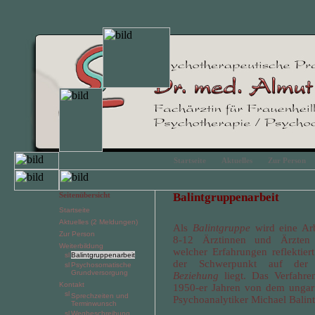
Startseite
Aktuelles
Zur Person
Seitenübersicht
Balintgruppenarbeit
Startseite
Aktuelles (2 Meldungen)
Als
Balintgruppe
wird eine Ar
Zur Person
8-12 Ärztinnen und Ärzten 
Weiterbildung
welcher Erfahrungen reflektier
Balintgruppenarbeit
der Schwerpunkt auf de
Psychosomatische
Grundversorgung
Beziehung
liegt. Das Verfahr
Kontakt
1950-er Jahren von dem ungar
Sprechzeiten und
Psychoanalytiker Michael Balint
Terminwunsch
Wegbeschreibung