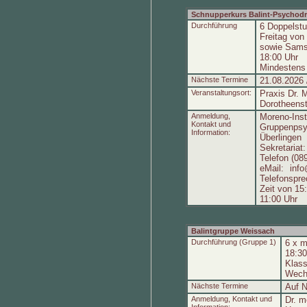
Schnupperkurs Balint-Psychod
Durchführung
6 Doppelst
Freitag von
sowie Samst
18:00 Uhr
Mindestens
Nächste Termine
21.08.2026 
Veranstaltungsort:
Praxis Dr. 
Dorotheens
Anmeldung,
Moreno-Inst
Kontakt und
Gruppenpsy
Information:
Überlingen
Sekretariat
Telefon (08
eMail:
inf
Telefonspre
Zeit von 15
11:00 Uhr
Balintgruppe Weissach
Durchführung (Gruppe 1)
6 x m
18:30
Klass
Wech
Nächste Termine
Auf N
Anmeldung, Kontakt und
Dr. m