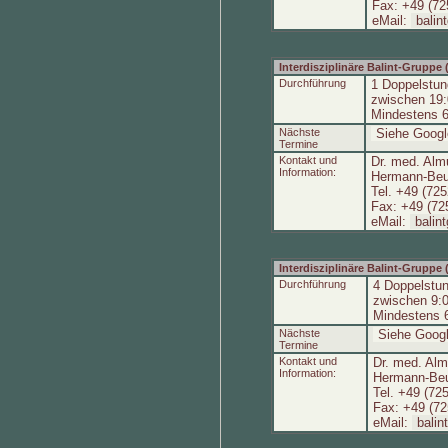
Fax: +49 (72
eMail:
balin
Interdisziplinäre Balint-Gruppe
Durchführung
1 Doppelstun
zwischen 19:
Mindestens 6
Nächste
Siehe Googl
Termine
Kontakt und
Dr. med. Alm
Information:
Hermann-Beut
Tel. +49 (72
Fax: +49 (72
eMail:
balin
Interdisziplinäre Balint-Gruppe
Durchführung
4 Doppelstun
zwischen 9:0
Mindestens 
Nächste
Siehe Googl
Termine
Kontakt und
Dr. med. Alm
Information:
Hermann-Beut
Tel. +49 (72
Fax: +49 (7
eMail:
balin