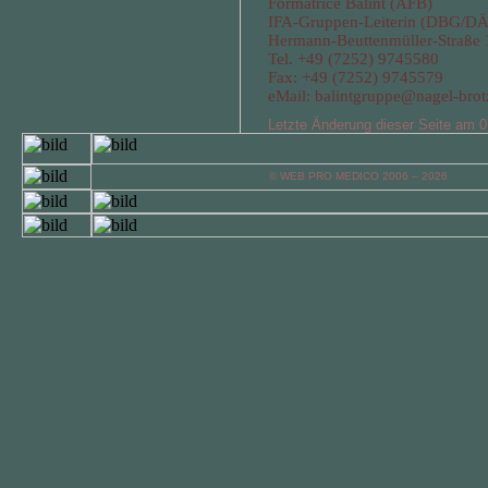
Formatrice Balint (AFB)
IFA-Gruppen-Leiterin (DBG/D
Hermann-Beuttenmüller-Straße 
Tel. +49 (7252) 9745580
Fax: +49 (7252) 9745579
eMail:
balintgruppe@nagel-brotz
Letzte Änderung dieser Seite am 
© WEB PRO MEDICO 2006 – 2026