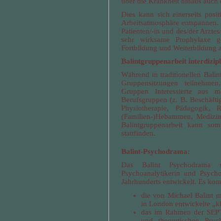
über die Krankheit hinaus auch 
Dies kann sich einerseits posi
Arbeitsatmosphäre entspannen. 
Patienten/-in und des/der Arztes
sehr wirksame Prophylaxe g
Fortbildung und Weiterbildung 
Balintgruppenarbeit interdizipl
Während in traditionellen Bal
Gruppensitzungen teilnehmen
Gruppen Interessierte aus m
Berufsgruppen (z. B. Beschäftig
Physiotherapie, Pädagogik, R
(Familien-)Hebammen, Medizini
Balintgruppenarbeit kann somi
stattfinden.
Balint-Psychodrama:
Das Balint Psychodrama 
Psychoanalytikerin und Psycho
Jahrhunderts entwickelt. Es ko
die von Michael Balint m
in London entwickelte „kl
das im Rahmen der SEPT 
und theoretischen Psyc