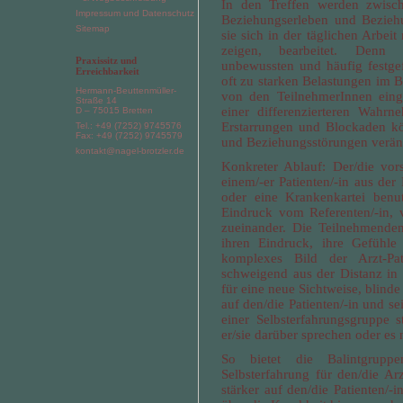
In den Treffen werden zwisch
Impressum und Datenschutz
Beziehungserleben und Bezieh
Sitemap
sie sich in der täglichen Arbeit
zeigen, bearbeitet. Denn 
Praxissitz und
unbewussten und häufig festg
Erreichbarkeit
oft zu starken Belastungen im B
Hermann-Beuttenmüller-
von den TeilnehmerInnen eing
Straße 14
einer differenzierteren Wahr
D – 75015 Bretten
Erstarrungen und Blockaden kön
Tel.: +49 (7252) 9745576
Fax: +49 (7252) 9745579
und Beziehungsstörungen verän
kontakt@nagel-brotzler.de
Konkreter Ablauf: Der/die vor
einem/-er Patienten/-in aus der
oder eine Krankenkartei benut
Eindruck vom Referenten/-in, 
zueinander. Die Teilnehmenden
ihren Eindruck, ihre Gefühle
komplexes Bild der Arzt-Pat
schweigend aus der Distanz in
für eine neue Sichtweise, blinde
auf den/die Patienten/-in und s
einer Selbsterfahrungsgruppe s
er/sie darüber sprechen oder es 
So bietet die Balintgruppen
Selbsterfahrung für den/die Arzt
stärker auf den/die Patienten/-