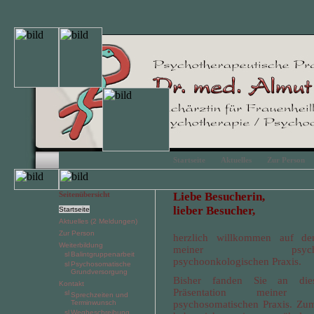
Startseite
Aktuelles
Zur Person
Seitenübersicht
Liebe Besucherin,
lieber Besucher,
Startseite
Aktuelles (2 Meldungen)
Zur Person
herzlich willkommen auf den
Weiterbildung
meiner psychother
Balintgruppenarbeit
psychoonkologischen Praxis.
Psychosomatische
Grundversorgung
Bisher fanden Sie an dies
Kontakt
Präsentation meiner gy
Sprechzeiten und
Terminwunsch
psychosomatischen Praxis. Zu
Wegbeschreibung