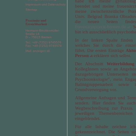
habe ich meine gynäkologi
Impressum und Datenschutz
beendet und meine frauenärzt
Sitemap
meine zwischenzeitliche Prax
Univ. Belgrad Branka Obrado
Praxissitz und
die neuen Seiten find
Erreichbarkeit
frauenarztpraxis-bretten.de
. S
Hermann-Beuttenmüller-
bin ich ausschließlich psychothe
Straße 14
D – 75015 Bretten
In der linken Spalte finden
Tel.: +49 (7252) 9745576
welches Sie durch die einze
Fax: +49 (7252) 9745579
führt. Die ersten Einträge
Aktu
Mail: anzeigen
Person
erklären sich selbst.
Der Abschnitt
Weiterbildun
KollegInnen sowie an Angehöri
dazugehörigen Unterseiten s
Psychoonkologie”, mein Engag
Balintgruppenarbeit sowie
Grundversorgung vor.
Allgemeine Anfragen und Term
senden. Hier finden Sie auc
Wegbeschreibung zur Praxis.
jeweiligen Themenbereiche
eingeblendet.
Für alle Inhalte zeichne ich
gekennzeichnet. Die Seiten 