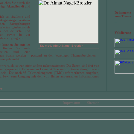
 welches Sie durch die
---
träge
Aktuelles
und
Dokumente
zum Thema
sich an ärztliche und
Angehörige weiterer
---
den dazugehörigen
rierten „Arbeitskreis
n der deutsch- und
Validierung
arbeit sowie in der
ndversorgung vor.
e können Sie mir im
Dr. med. Almut Nagel-Brotzler
 finden Sie auch
hzeiten und eine
hten Spalte werden – passend zu den jeweiligen Themenbereichen –
e
eingeblendet.
antwortlich, soweit nicht anders gekennzeichnet. Die Seiten sind frei von
en gesponsort. Es kommen keinerlei Tracker zur Anwendung, die ein
mitteln. Die nach §5 Telemediengesetz (TMG) erforderlichen Angaben,
tz bzw. zum Umgang mit den von Ihnen anvertrauten Informationen
22
Impressum
Sitemap