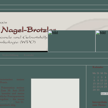
Weiterbildung
Kontakt
Kalender
Mo
Di
Mi
Do
1
2
3
4
rnetseiten meiner
8
9
10
11
Praxis.
15
16
17
18
22
23
24
25
 Präsentation meiner
29
30
s. Zum 30. Juni 2019
it beendet und meine
Jun 2
tliche Praxispartnerin
ergeben – die neuen
bretten.de
. Seit 01.
Internetlinks
peutisch tätig.
zum Thema