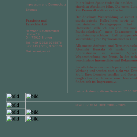
In der linken Spalte finden Sie das Menü,
Impressum und Datenschutz
einzelnen Abschnitte führt. Die ersten Ein
Sitemap
Zur Person
erklären sich selbst.
Der Abschnitt
Weiterbildung
richtet 
Praxissitz und
psychologische KollegInnen sowie an 
Erreichbarkeit
medizinischer Berufsgruppen. Auf 
Unterseiten stelle ich den von mir mode
Hermann-Beuttenmüller-
Psychoonkologie”, mein Engagement i
Straße 14
französisch-sprachigen Balintgruppen
D – 75015 Bretten
Weiterbildung zur Psychosomatischen Gru
Tel.: +49 (7252) 9745576
Allgemeine Anfragen und Terminwünsch
Fax: +49 (7252) 9745579
Abschnitt
Kontakt
senden. Hier
Mail: anzeigen
Informationen zu meinen Sprec
Wegbeschreibung zur Praxis. In der rec
verschiedene
Internetlinks
und
Dokument
Für alle Inhalte zeichne ich persönlich ver
Werbung und werden auch nicht von Dritt
Profil Ihres Besuches erstellen und über
desgleichen die Hinweise zum Datenschu
finden sich im
Impressum
.
Letzte Änderung dieser Seite am 17.06.20
© WEB PRO MEDICO 2006 – 2026