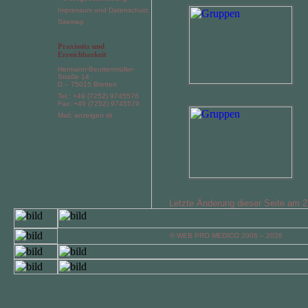
Impressum und Datenschutz
Sitemap
Praxissitz und
Erreichbarkeit
Hermann-Beuttenmüller-
Straße 14
D – 75015 Bretten
Tel.: +49 (7252) 9745576
Fax: +49 (7252) 9745579
Mail: anzeigen
Letzte Änderung dieser Seite am 
© WEB PRO MEDICO 2006 – 2026