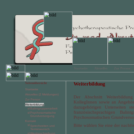
Startseite
Aktuelles
Zur Person
Seitenübersicht
Weiterbildung
Startseite
Aktuelles (2 Meldungen)
Der Abschnitt Weiterbildung
Zur Person
KollegInnen sowie an Angehöri
Weiterbildung
dazugehörigen Unterseiten s
Balintgruppenarbeit
französischsprachigen Balin
Psychosomatische
Grundversorgung
Psychosomatischen Grundverso
Kontakt
Bitte wählen Sie eine der nachf
Sprechzeiten und
Terminwunsch
Wegbeschreibung